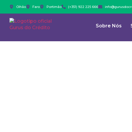
Olhão
Faro
Portimão
(+351) 922 225 666
info@gurusdocre
Sobre Nós