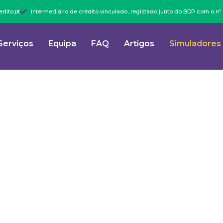
dito.pt
intermediário de crédito vinculado, registado junto do BDP com o n
Serviços
Equipa
FAQ
Artigos
Simuladores