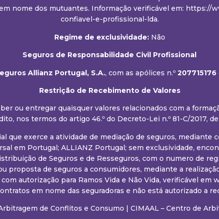
em nome dos mutuantes. Informação verificável em: https://ww
confiavel-e-profissional-lda.
Regime de exclusividade:
Não
Seguros de Responsabilidade Civil Profissional
guros Allianz Portugal, S.A.
, com as apólices n.º
207715176
Restrição de Recebimento de Valores
eceber ou entregar quaisquer valores relacionados com a forma
dito, nos termos do artigo 46.º do Decreto-Lei n.º 81-C/2017, de
ial que exerce a atividade de mediação de seguros, mediante
al em Portugal; ALLIANZ Portugal; sem exclusividade, encont
istribuição de Seguros e de Resseguros, com o numero de regi
ou proposta de seguros a consumidores, mediante a realização
. com autorização para Ramos Vida e Não Vida, verificável e
 contratos em nome das seguradoras e não está autorizado a r
Arbitragem de Conflitos e Consumo
|
CIMAAL – Centro de Arbi