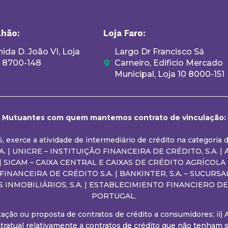
lhão:
Loja Faro:
ida D. João VI, Loja
Largo Dr Francisco Sá
, 8700-148
Carneiro, Edificio Mercado
Municipal, Loja 10 8000-151
Mutuantes com quem mantemos contrato de vinculação:
05, exerce a atividade de intermediário de crédito na categori
 | UNICRE – INSTITUIÇÃO FINANCEIRA DE CRÉDITO, S.A. | AB
. | SICAM – CAIXA CENTRAL E CAIXAS DE CRÉDITO AGRÍCOLA
O FINANCEIRA DE CRÉDITO S.A. | BANKINTER, S.A. – SUCU
S INMOBILIÁRIOS, S.A. | ESTABLECIMIENTO FINANCIERO 
PORTUGAL.
entação ou proposta de contratos de crédito a consumidores; ii)
tratual relativamente a contratos de crédito que não tenham si