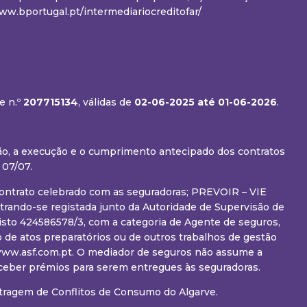
w.bportugal.pt/intermediariocreditofar/
e n.º
207715134
, válidas de
02-06-2025
até 01-06-2026
.
ção, a execução e o cumprimento antecipado dos contratos
 07/07.
 contrato celebrado com as seguradoras; PREVOIR – VIE
rando-se registada junto da Autoridade de Supervisão de
sto 424586578/3, com a categoria de Agente de seguros,
 de atos preparatórios ou de outros trabalhos de gestão
m www.asf.com.pt. O mediador de seguros não assume a
eceber prémios para serem entregues às seguradoras.
tragem de Conflitos de Consumo do Algarve.