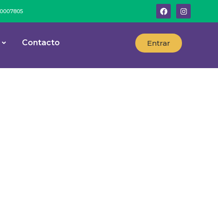
º 0007805
Contacto
Entrar