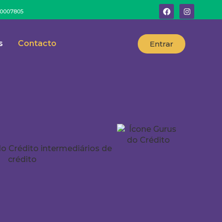
º 0007805
s
Contacto
Entrar