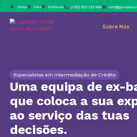
Olhão
Faro
Portimão
(+351) 922 225 666
info@gurusdocre
Sobre Nós
Especialistas em Intermediação de Crédito
Uma equipa de ex-b
que coloca a sua exp
ao serviço das tuas
decisões.