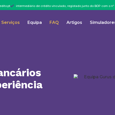
dito.pt
intermediário de crédito vinculado, registado junto do BDP com o n
Serviços
Equipa
FAQ
Artigos
Simuladore
ancários
eriência