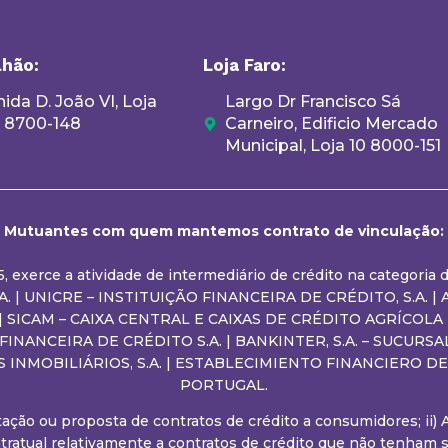
lhão:
Loja Faro:
ida D. João VI, Loja
Largo Dr Francisco Sá
, 8700-148
Carneiro, Edificio Mercado
Municipal, Loja 10 8000-151
Mutuantes com quem mantemos contrato de vinculação:
05, exerce a atividade de intermediário de crédito na categori
 | UNICRE – INSTITUIÇÃO FINANCEIRA DE CRÉDITO, S.A. | AB
. | SICAM – CAIXA CENTRAL E CAIXAS DE CRÉDITO AGRÍCOLA
O FINANCEIRA DE CRÉDITO S.A. | BANKINTER, S.A. – SUCU
S INMOBILIÁRIOS, S.A. | ESTABLECIMIENTO FINANCIERO 
PORTUGAL.
entação ou proposta de contratos de crédito a consumidores; ii)
tratual relativamente a contratos de crédito que não tenham si