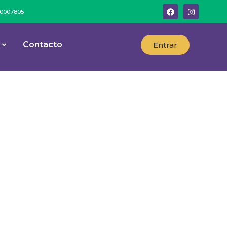
º 0007805
Contacto
Entrar