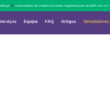
dito.pt
intermediário de crédito vinculado, registado junto do BDP com o n
Serviços
Equipa
FAQ
Artigos
Simuladores