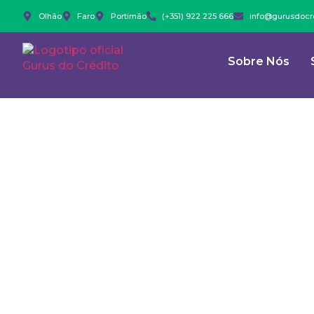
Olhão
Faro
Portimão
(+351) 922 225 666
info@gurusdocre
Sobre Nós