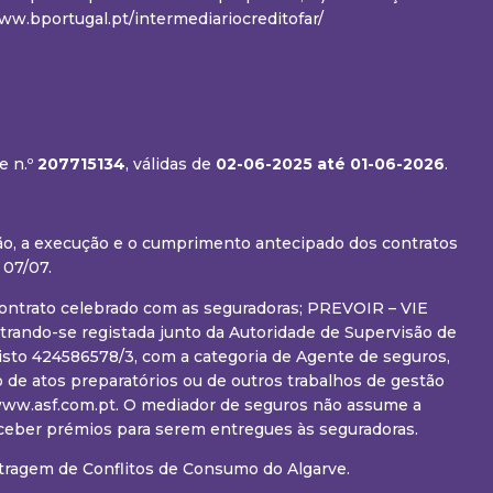
w.bportugal.pt/intermediariocreditofar/
e n.º
207715134
, válidas de
02-06-2025
até 01-06-2026
.
ção, a execução e o cumprimento antecipado dos contratos
 07/07.
 contrato celebrado com as seguradoras; PREVOIR – VIE
rando-se registada junto da Autoridade de Supervisão de
sto 424586578/3, com a categoria de Agente de seguros,
 de atos preparatórios ou de outros trabalhos de gestão
m www.asf.com.pt. O mediador de seguros não assume a
eceber prémios para serem entregues às seguradoras.
tragem de Conflitos de Consumo do Algarve.