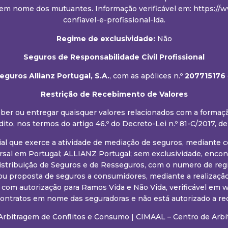
em nome dos mutuantes. Informação verificável em: https://ww
confiavel-e-profissional-lda.
Regime de exclusividade:
Não
Seguros de Responsabilidade Civil Profissional
guros Allianz Portugal, S.A.
, com as apólices n.º
207715176
Restrição de Recebimento de Valores
eceber ou entregar quaisquer valores relacionados com a forma
dito, nos termos do artigo 46.º do Decreto-Lei n.º 81-C/2017, de
ial que exerce a atividade de mediação de seguros, mediante
al em Portugal; ALLIANZ Portugal; sem exclusividade, encont
istribuição de Seguros e de Resseguros, com o numero de regi
ou proposta de seguros a consumidores, mediante a realização
. com autorização para Ramos Vida e Não Vida, verificável e
 contratos em nome das seguradoras e não está autorizado a r
Arbitragem de Conflitos e Consumo
|
CIMAAL – Centro de Arbi