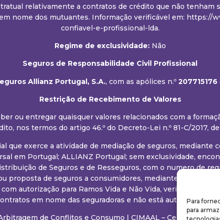
tratual relativamente a contratos de crédito que não tenham si
em nome dos mutuantes. Informação verificável em: https://ww
confiavel-e-profissional-lda.
Regime de exclusividade:
Não
Seguros de Responsabilidade Civil Profissional
guros Allianz Portugal, S.A.
, com as apólices n.º
207715176
Restrição de Recebimento de Valores
eceber ou entregar quaisquer valores relacionados com a forma
dito, nos termos do artigo 46.º do Decreto-Lei n.º 81-C/2017, de
ial que exerce a atividade de mediação de seguros, mediante
al em Portugal; ALLIANZ Portugal; sem exclusividade, encont
istribuição de Seguros e de Resseguros, com o numero de regi
ou proposta de seguros a consumidores, mediante a realização
. com autorização para Ramos Vida e Não Vida, verificável e
 contratos em nome das seguradoras e não está autorizado a r
Para forne
para armaz
Arbitragem de Conflitos e Consumo
|
CIMAAL – Centro de Arbi
tecnologia