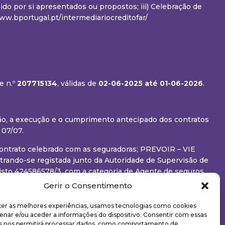
do por si apresentados ou propostos; iii) Celebração de
w.bportugal.pt/intermediariocreditofar/
e n.º
207715134
, válidas de
02-06-2025
até 01-06-2026
.
ção, a execução e o cumprimento antecipado dos contratos
 07/07.
 contrato celebrado com as seguradoras; PREVOIR – VIE
rando-se registada junto da Autoridade de Supervisão de
sto 424586578/3, com a categoria de Agente de seguros,
 de atos preparatórios ou de outros trabalhos de gestão
Gerir o Consentimento
m www.asf.com.pt. O mediador de seguros não assume a
eceber prémios para serem entregues às seguradoras.
cer as melhores experiências, usamos tecnologias como cookies
enar e/ou aceder a informações do dispositivo. Consentir com essas
tragem de Conflitos de Consumo do Algarve.
s nos permitirá processar dados, como comportamento de