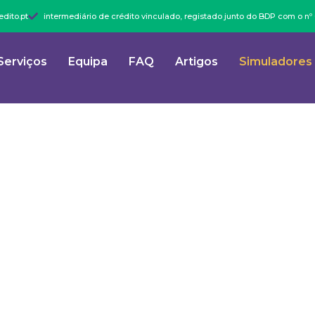
dito.pt
intermediário de crédito vinculado, registado junto do BDP com o n
Serviços
Equipa
FAQ
Artigos
Simuladores