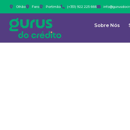
Olhão
Faro
Portimão
(+351) 922 225 666
info@gurusdocre
Sobre Nós