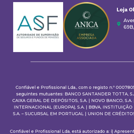
Loja O
Aven
69B
Confiável e Profissional Lda., com o registo n.º 00078
seguintes mutuantes: BANCO SANTANDER TOTTA, S.A.
CAIXA GERAL DE DEPÓSITOS, S.A. | NOVO BANCO, S.A
INTERNACIONAL (EUROPA), S.A. | BBVA, INSTITUIÇÃ
S.A. – SUCURSAL EM PORTUGAL | UNION DE CRÉDITO
Confiável e Profissional Lda, está autorizado a: i) Apres