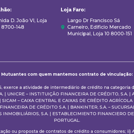
lhão:
Loja Faro:
ida D. João VI, Loja
Largo Dr Francisco Sá
, 8700-148
Carneiro, Edificio Mercado
Municipal, Loja 10 8000-151
Mutuantes com quem mantemos contrato de vinculação:
05, exerce a atividade de intermediário de crédito na categori
 | UNICRE – INSTITUIÇÃO FINANCEIRA DE CRÉDITO, S.A. | AB
. | SICAM – CAIXA CENTRAL E CAIXAS DE CRÉDITO AGRÍCOLA
O FINANCEIRA DE CRÉDITO S.A. | BANKINTER, S.A. – SUCU
S INMOBILIÁRIOS, S.A. | ESTABLECIMIENTO FINANCIERO 
PORTUGAL.
entação ou proposta de contratos de crédito a consumidores; ii)