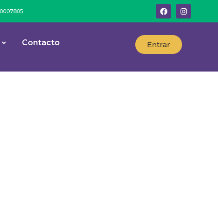
º 0007805
Contacto
Entrar