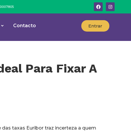
º 0007805
Contacto
Entrar
eal Para Fixar A
 das taxas Euribor traz incerteza a quem