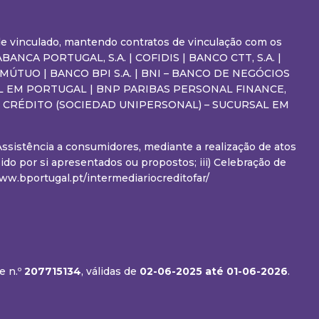
a de vinculado, mantendo contratos de vinculação com os
ANCA PORTUGAL, S.A. | COFIDIS | BANCO CTT, S.A. |
 MÚTUO | BANCO BPI S.A. | BNI – BANCO DE NEGÓCIOS
RSAL EM PORTUGAL | BNP PARIBAS PERSONAL FINANCE,
DE CRÉDITO (SOCIEDAD UNIPERSONAL) – SUCURSAL EM
 Assistência a consumidores, mediante a realização de atos
do por si apresentados ou propostos; iii) Celebração de
w.bportugal.pt/intermediariocreditofar/
e n.º
207715134
, válidas de
02-06-2025
até 01-06-2026
.