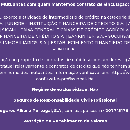
Mutuantes com quem mantemos contrato de vinculação:
05, exerce a atividade de intermediário de crédito na categori
 | UNICRE – INSTITUIÇÃO FINANCEIRA DE CRÉDITO, S.A. | AB
. | SICAM – CAIXA CENTRAL E CAIXAS DE CRÉDITO AGRÍCOLA
O FINANCEIRA DE CRÉDITO S.A. | BANKINTER, S.A. – SUCU
S INMOBILIÁRIOS, S.A. | ESTABLECIMIENTO FINANCIERO 
PORTUGAL.
entação ou proposta de contratos de crédito a consumidores; ii)
tratual relativamente a contratos de crédito que não tenham si
em nome dos mutuantes. Informação verificável em: https://ww
confiavel-e-profissional-lda.
Regime de exclusividade:
Não
Seguros de Responsabilidade Civil Profissional
guros Allianz Portugal, S.A.
, com as apólices n.º
207715176
Restrição de Recebimento de Valores