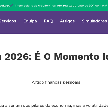
dito.pt
intermediário de crédito vinculado, registado junto do BDP com o n
Serviços
Equipa
FAQ
Artigos
Simuladores
 2026: É O Momento Id
a a ser um dos pilares da economia, mas a volatilidade